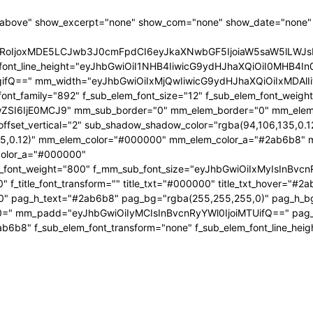
"above" show_excerpt="none" show_com="none" show_date="none" s
HRoIjoxMDE5LCJwb3J0cmFpdCI6eyJkaXNwbGF5IjoiaW5saW5lLWJ
_elem_font_line_height="eyJhbGwiOiI1NHB4IiwicG9ydHJhaXQiOiI0MHB
Q==" mm_width="eyJhbGwiOiIxMjQwIiwicG9ydHJhaXQiOiIxMDAlIiw
ont_family="892" f_sub_elem_font_size="12" f_sub_elem_font_weig
wZSI6IjE0MCJ9" mm_sub_border="0" mm_elem_border="0" mm_ele
set_vertical="2" sub_shadow_shadow_color="rgba(94,106,135,0.1
,0.12)" mm_elem_color="#000000" mm_elem_color_a="#2ab6b8" m
color_a="#000000"
ght="800" f_mm_sub_font_size="eyJhbGwiOiIxMyIsInBvcnRyYWl0Ij
_title_font_transform="" title_txt="#000000" title_txt_hover="#2a
000" pag_h_text="#2ab6b8" pag_bg="rgba(255,255,255,0)" pag_h_b
n0=" mm_padd="eyJhbGwiOiIyMCIsInBvcnRyYWl0IjoiMTUifQ==" pa
#2ab6b8" f_sub_elem_font_transform="none" f_sub_elem_font_line_he