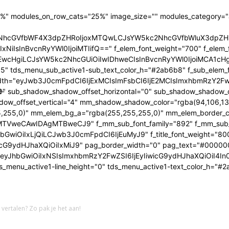
20%" modules_on_row_cats="25%" image_size="" modules_category=
5kc2NhcGVfbWF4X3dpZHRoIjoxMTQwLCJsYW5kc2NhcGVfbWluX3dpZ
GwiOiIxNiIsInBvcnRyYWl0IjoiMTIifQ==" f_elem_font_weight="700" f
wcHgiLCJsYW5kc2NhcGUiOiIwIDhweCIsInBvcnRyYWl0IjoiMCA1cHgif
" tds_menu_sub_active1-sub_text_color_h="#2ab6b8" f_sub_elem_f
idth="eyJwb3J0cmFpdCI6IjExMCIsImFsbCI6IjE2MCIsImxhbmRzY2F
sub_shadow_shadow_offset_horizontal="0" sub_shadow_shadow_off
t-
offset_vertical="4" mm_shadow_shadow_color="rgba(94,106,135
,255,0)" mm_elem_bg_a="rgba(255,255,255,0)" mm_elem_border_
AwIDAgMTBweCJ9" f_mm_sub_font_family="892" f_mm_sub_font_wei
GwiOiIxLjQiLCJwb3J0cmFpdCI6IjEuMyJ9" f_title_font_weight="800" f
zIiwicG9ydHJhaXQiOiIxMiJ9" pag_border_width="0" pag_text="#000
"eyJhbGwiOiIxNSIsImxhbmRzY2FwZSI6IjEyIiwicG9ydHJhaXQiOiI4I
 tds_menu_active1-line_height="0" tds_menu_active1-text_color_h="
 vertalen? Zo pak je het aan!