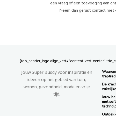
een vraag of een toevoeging aan on
Neem dan gerust contact met 
[tdb_header_logo align_vert="content-vert-center" td
Waarom 
Jouw Super Buddy voor inspiratie en
traptred
ideeën op het gebied van tuin,
De krac
wonen, gezondheid, mode en vrije
zakelijk
tijd.
Jouw bed
met sof
technol
Ontdek d