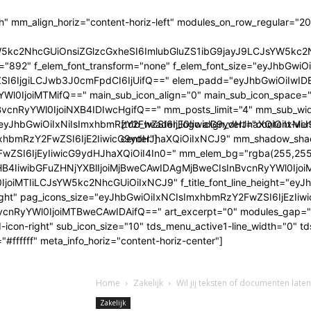
h" mm_align_horiz="content-horiz-left" modules_on_row_regular="
sYW5kc2NhcGUiOnsiZGlzcGxheSI6ImlubGluZS1ibG9jayJ9LCJsYW
mily="892" f_elem_font_transform="none" f_elem_font_size="eyJhb
I6IjgiLCJwb3J0cmFpdCI6IjUifQ==" elem_padd="eyJhbGwiOiIwIDE
Wl0IjoiMTMifQ==" main_sub_icon_align="0" main_sub_icon_space="5
vcnRyYWl0IjoiNXB4IDIwcHgifQ==" mm_posts_limit="4" mm_sub_w
yJhbGwiOiIxNiIsImxhbmRzY2FwZSI6IjE0IiwicG9ydHJhaXQiOiIxMiJ9" 
[tdb_header_logo align_vert="content-ver
bmRzY2FwZSI6IjE2IiwicG9ydHJhaXQiOiIxNCJ9" mm_shadow_shadow_
center"]
ZSI6IjEyIiwicG9ydHJhaXQiOiI4In0=" mm_elem_bg="rgba(255,255
wibGFuZHNjYXBlIjoiMjBweCAwIDAgMjBweCIsInBvcnRyYWl0IjoiMTVweC
IjoiMTIiLCJsYW5kc2NhcGUiOiIxNCJ9" f_title_font_line_height="eyJhb
row-right" pag_icons_size="eyJhbGwiOiIxNCIsImxhbmRzY2FwZSI6IjE
cnRyYWl0IjoiMTBweCAwIDAifQ==" art_excerpt="0" modules_gap=
td-icon-right" sub_icon_size="10" tds_menu_active1-line_width="0"
#ffffff" meta_info_horiz="content-horiz-center"]
Home
Zakelijk
Wil jij teksten of documenten laten
Zakelijk