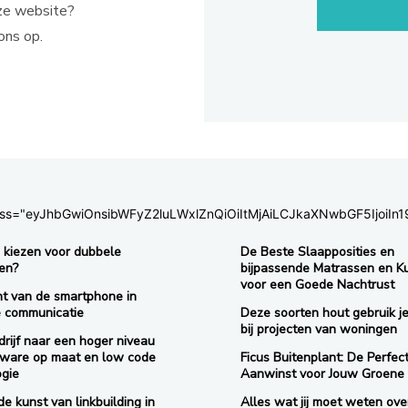
ze website?
ons op.
c_css="eyJhbGwiOnsibWFyZ2luLWxlZnQiOiItMjAiLCJkaXNwbGF5IjoiIn1
kiezen voor dubbele
De Beste Slaapposities en
en?
bijpassende Matrassen en K
voor een Goede Nachtrust
ht van de smartphone in
e communicatie
Deze soorten hout gebruik je
bij projecten van woningen
rijf naar een hoger niveau
tware op maat en low code
Ficus Buitenplant: De Perfec
ogie
Aanwinst voor Jouw Groene
e kunst van linkbuilding in
Alles wat jij moet weten ove