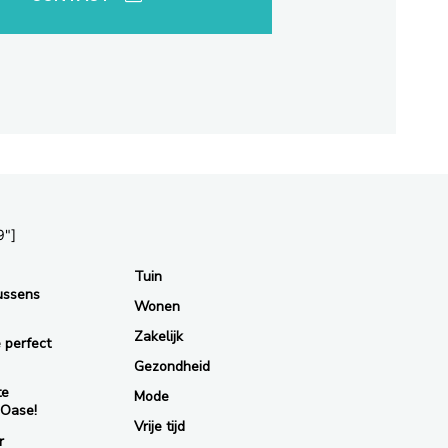
9"]
Tuin
ussens
Wonen
Zakelijk
 perfect
Gezondheid
te
Mode
 Oase!
Vrije tijd
r