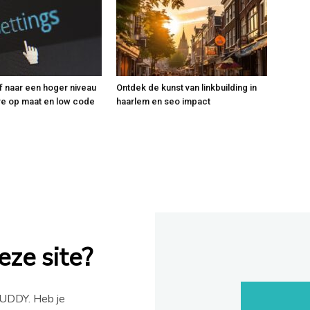
f naar een hoger niveau
Ontdek de kunst van linkbuilding in
re op maat en low code
haarlem en seo impact
e
ze site?
UDDY. Heb je