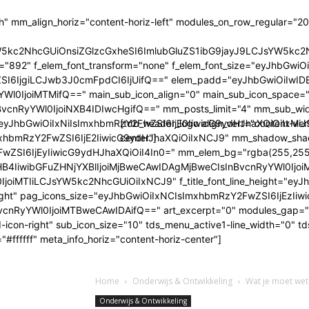
h" mm_align_horiz="content-horiz-left" modules_on_row_regular="
sYW5kc2NhcGUiOnsiZGlzcGxheSI6ImlubGluZS1ibG9jayJ9LCJsYW
mily="892" f_elem_font_transform="none" f_elem_font_size="eyJhb
I6IjgiLCJwb3J0cmFpdCI6IjUifQ==" elem_padd="eyJhbGwiOiIwIDE
Wl0IjoiMTMifQ==" main_sub_icon_align="0" main_sub_icon_space="5
vcnRyYWl0IjoiNXB4IDIwcHgifQ==" mm_posts_limit="4" mm_sub_w
yJhbGwiOiIxNiIsImxhbmRzY2FwZSI6IjE0IiwicG9ydHJhaXQiOiIxMiJ9" 
[tdb_header_logo align_vert="content-ver
bmRzY2FwZSI6IjE2IiwicG9ydHJhaXQiOiIxNCJ9" mm_shadow_shadow_
center"]
ZSI6IjEyIiwicG9ydHJhaXQiOiI4In0=" mm_elem_bg="rgba(255,255
wibGFuZHNjYXBlIjoiMjBweCAwIDAgMjBweCIsInBvcnRyYWl0IjoiMTVweC
IjoiMTIiLCJsYW5kc2NhcGUiOiIxNCJ9" f_title_font_line_height="eyJhb
row-right" pag_icons_size="eyJhbGwiOiIxNCIsImxhbmRzY2FwZSI6IjE
cnRyYWl0IjoiMTBweCAwIDAifQ==" art_excerpt="0" modules_gap=
td-icon-right" sub_icon_size="10" tds_menu_active1-line_width="0"
#ffffff" meta_info_horiz="content-horiz-center"]
Home
Onderwijs & Ontwikkeling
Wat je moet wet
Onderwijs & Ontwikkeling