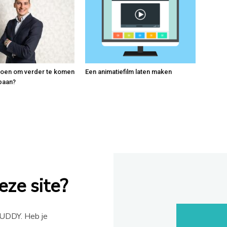
doen om verder te komen
Een animatiefilm laten maken
baan?
ze site?
UDDY. Heb je