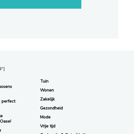
9"]
Tuin
ussens
Wonen
Zakelijk
 perfect
Gezondheid
te
Mode
 Oase!
Vrije tijd
r