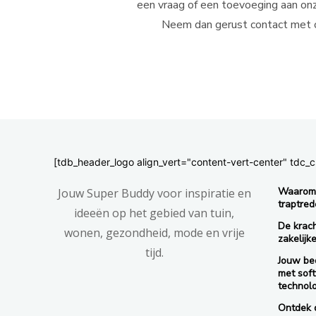
een vraag of een toevoeging aan on
Neem dan gerust contact met 
[tdb_header_logo align_vert="content-vert-center" td
Waarom 
Jouw Super Buddy voor inspiratie en
traptred
ideeën op het gebied van tuin,
De krac
wonen, gezondheid, mode en vrije
zakelijk
tijd.
Jouw bed
met sof
technol
Ontdek d