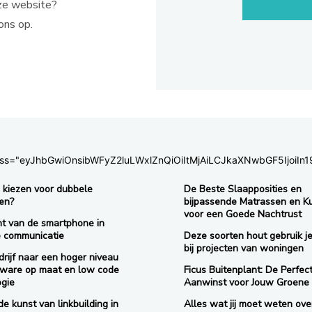
ze website?
ons op.
c_css="eyJhbGwiOnsibWFyZ2luLWxlZnQiOiItMjAiLCJkaXNwbGF5IjoiIn1
kiezen voor dubbele
De Beste Slaapposities en
en?
bijpassende Matrassen en K
voor een Goede Nachtrust
ht van de smartphone in
e communicatie
Deze soorten hout gebruik je
bij projecten van woningen
rijf naar een hoger niveau
tware op maat en low code
Ficus Buitenplant: De Perfec
ogie
Aanwinst voor Jouw Groene
e kunst van linkbuilding in
Alles wat jij moet weten ove