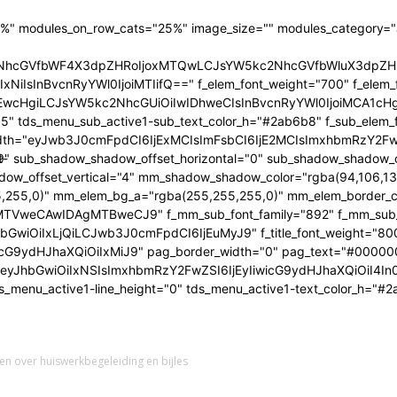
20%" modules_on_row_cats="25%" image_size="" modules_category=
5kc2NhcGVfbWF4X3dpZHRoIjoxMTQwLCJsYW5kc2NhcGVfbWluX3dpZ
GwiOiIxNiIsInBvcnRyYWl0IjoiMTIifQ==" f_elem_font_weight="700" f
wcHgiLCJsYW5kc2NhcGUiOiIwIDhweCIsInBvcnRyYWl0IjoiMCA1cHgif
" tds_menu_sub_active1-sub_text_color_h="#2ab6b8" f_sub_elem_f
idth="eyJwb3J0cmFpdCI6IjExMCIsImFsbCI6IjE2MCIsImxhbmRzY2F
sub_shadow_shadow_offset_horizontal="0" sub_shadow_shadow_off
t-
offset_vertical="4" mm_shadow_shadow_color="rgba(94,106,135
,255,0)" mm_elem_bg_a="rgba(255,255,255,0)" mm_elem_border_
AwIDAgMTBweCJ9" f_mm_sub_font_family="892" f_mm_sub_font_wei
GwiOiIxLjQiLCJwb3J0cmFpdCI6IjEuMyJ9" f_title_font_weight="800" f
zIiwicG9ydHJhaXQiOiIxMiJ9" pag_border_width="0" pag_text="#000
"eyJhbGwiOiIxNSIsImxhbmRzY2FwZSI6IjEyIiwicG9ydHJhaXQiOiI4I
 tds_menu_active1-line_height="0" tds_menu_active1-text_color_h="
en over huiswerkbegeleiding en bijles