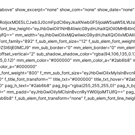
"above" show_excerpt="none" show_com="none" show_date="none" s
HRoIjoxMDE5LCJwb3J0cmFpdCI6eyJkaXNwbGF5IjoiaW5saW5lLWJ
_elem_font_line_height="eyJhbGwiOiI1NHB4IiwicG9ydHJhaXQiOiI0MHB
Q==" mm_width="eyJhbGwiOiIxMjQwIiwicG9ydHJhaXQiOiIxMDAlIiw
ont_family="892" f_sub_elem_font_size="12" f_sub_elem_font_weig
wZSI6IjE0MCJ9" mm_sub_border="0" mm_elem_border="0" mm_ele
set_vertical="2" sub_shadow_shadow_color="rgba(94,106,135,0.1
,0.12)" mm_elem_color="#000000" mm_elem_color_a="#2ab6b8" m
color_a="#000000"
ght="800" f_mm_sub_font_size="eyJhbGwiOiIxMyIsInBvcnRyYWl0Ij
_title_font_transform="" title_txt="#000000" title_txt_hover="#2a
000" pag_h_text="#2ab6b8" pag_bg="rgba(255,255,255,0)" pag_h_b
n0=" mm_padd="eyJhbGwiOiIyMCIsInBvcnRyYWl0IjoiMTUifQ==" pa
#2ab6b8" f_sub_elem_font_transform="none" f_sub_elem_font_line_he