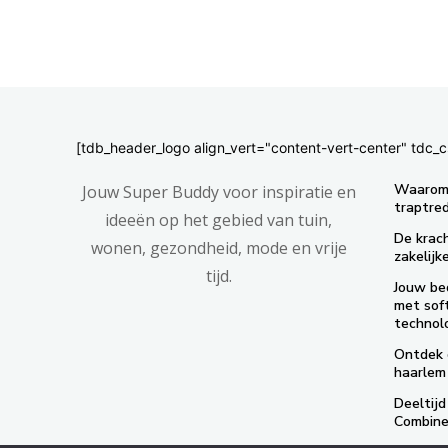
[tdb_header_logo align_vert="content-vert-center" td
Waarom 
Jouw Super Buddy voor inspiratie en
traptre
ideeën op het gebied van tuin,
De krac
wonen, gezondheid, mode en vrije
zakelij
tijd.
Jouw bed
met sof
technol
Ontdek d
haarlem
Deeltijd
Combinee