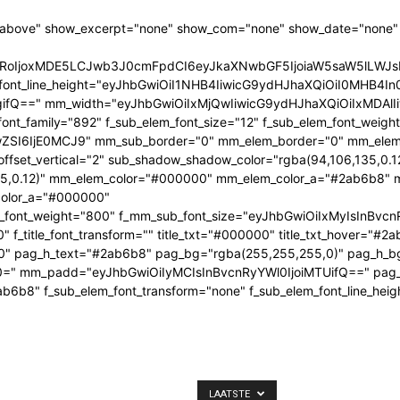
"above" show_excerpt="none" show_com="none" show_date="none" s
HRoIjoxMDE5LCJwb3J0cmFpdCI6eyJkaXNwbGF5IjoiaW5saW5lLWJ
_elem_font_line_height="eyJhbGwiOiI1NHB4IiwicG9ydHJhaXQiOiI0MHB
Q==" mm_width="eyJhbGwiOiIxMjQwIiwicG9ydHJhaXQiOiIxMDAlIiw
ont_family="892" f_sub_elem_font_size="12" f_sub_elem_font_weig
wZSI6IjE0MCJ9" mm_sub_border="0" mm_elem_border="0" mm_ele
set_vertical="2" sub_shadow_shadow_color="rgba(94,106,135,0.1
,0.12)" mm_elem_color="#000000" mm_elem_color_a="#2ab6b8" m
color_a="#000000"
ght="800" f_mm_sub_font_size="eyJhbGwiOiIxMyIsInBvcnRyYWl0Ij
_title_font_transform="" title_txt="#000000" title_txt_hover="#2a
000" pag_h_text="#2ab6b8" pag_bg="rgba(255,255,255,0)" pag_h_b
n0=" mm_padd="eyJhbGwiOiIyMCIsInBvcnRyYWl0IjoiMTUifQ==" pa
#2ab6b8" f_sub_elem_font_transform="none" f_sub_elem_font_line_he
LAATSTE