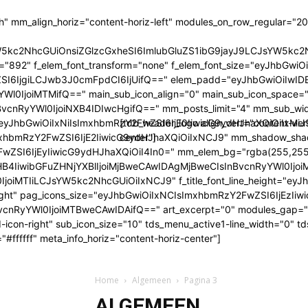
h" mm_align_horiz="content-horiz-left" modules_on_row_regular="
sYW5kc2NhcGUiOnsiZGlzcGxheSI6ImlubGluZS1ibG9jayJ9LCJsYW
mily="892" f_elem_font_transform="none" f_elem_font_size="eyJhb
I6IjgiLCJwb3J0cmFpdCI6IjUifQ==" elem_padd="eyJhbGwiOiIwIDE
Wl0IjoiMTMifQ==" main_sub_icon_align="0" main_sub_icon_space="5
vcnRyYWl0IjoiNXB4IDIwcHgifQ==" mm_posts_limit="4" mm_sub_w
yJhbGwiOiIxNiIsImxhbmRzY2FwZSI6IjE0IiwicG9ydHJhaXQiOiIxMiJ9" 
[tdb_header_logo align_vert="content-ver
bmRzY2FwZSI6IjE2IiwicG9ydHJhaXQiOiIxNCJ9" mm_shadow_shadow_
center"]
ZSI6IjEyIiwicG9ydHJhaXQiOiI4In0=" mm_elem_bg="rgba(255,255
wibGFuZHNjYXBlIjoiMjBweCAwIDAgMjBweCIsInBvcnRyYWl0IjoiMTVweC
IjoiMTIiLCJsYW5kc2NhcGUiOiIxNCJ9" f_title_font_line_height="eyJhb
row-right" pag_icons_size="eyJhbGwiOiIxNCIsImxhbmRzY2FwZSI6IjE
cnRyYWl0IjoiMTBweCAwIDAifQ==" art_excerpt="0" modules_gap=
td-icon-right" sub_icon_size="10" tds_menu_active1-line_width="0"
#ffffff" meta_info_horiz="content-horiz-center"]
Home
Algemeen
Pagina 3
ALGEMEEN