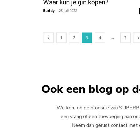
Waar kun je gin kopen?
Buddy
-
28 juli 2022
...
1
2
3
4
7
Ook een blog op d
Welkom op de blogsite van SUPERB
een vraag of een toevoeging aan on
Neem dan gerust contact met 