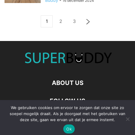
Buddy
-
16 december 2024
1
2
3
ABOUT US
FOLLOW US
We gebruiken cookies om ervoor te zorgen dat onze site zo
soepel mogelijk draait. Als je doorgaat met het gebruiken van
deze site, gaan we ervan uit dat je ermee instemt.
Ok
©