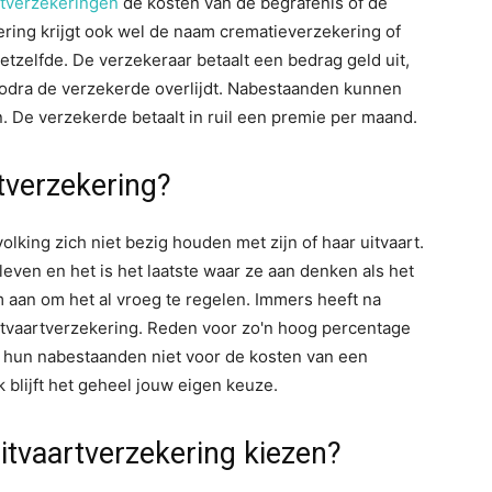
rtverzekeringen
de kosten van de begrafenis of de
ering krijgt ook wel de naam crematieverzekering of
hetzelfde. De verzekeraar betaalt een bedrag geld uit,
 zodra de verzekerde overlijdt. Nabestaanden kunnen
n. De verzekerde betaalt in ruil een premie per maand.
tverzekering?
lking zich niet bezig houden met zijn of haar uitvaart.
leven en het is het laatste waar ze aan denken als het
m aan om het al vroeg te regelen. Immers heeft na
tvaartverzekering. Reden voor zo'n hoog percentage
m hun nabestaanden niet voor de kosten van een
jk blijft het geheel jouw eigen keuze.
itvaartverzekering kiezen?