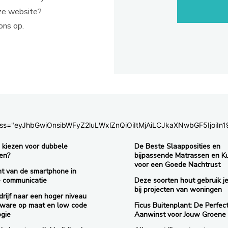
ze website?
ons op.
c_css="eyJhbGwiOnsibWFyZ2luLWxlZnQiOiItMjAiLCJkaXNwbGF5IjoiIn1
kiezen voor dubbele
De Beste Slaapposities en
en?
bijpassende Matrassen en K
voor een Goede Nachtrust
ht van de smartphone in
e communicatie
Deze soorten hout gebruik je
bij projecten van woningen
rijf naar een hoger niveau
tware op maat en low code
Ficus Buitenplant: De Perfec
ogie
Aanwinst voor Jouw Groene