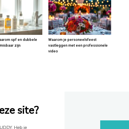
aarom spf en dubbele
Waarom je personeelsfeest
misbaar zijn
vastleggen met een professionele
video
ze site?
UDDY. Heb je