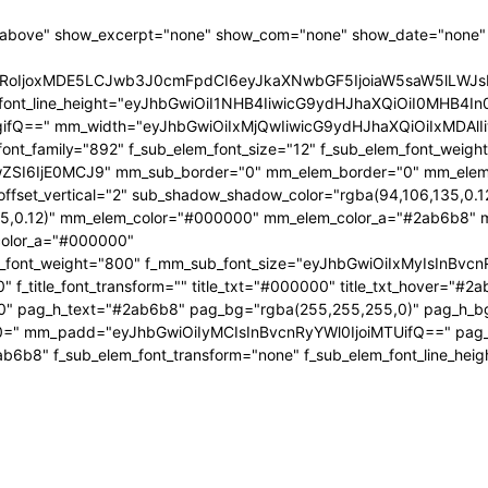
"above" show_excerpt="none" show_com="none" show_date="none" s
HRoIjoxMDE5LCJwb3J0cmFpdCI6eyJkaXNwbGF5IjoiaW5saW5lLWJ
_elem_font_line_height="eyJhbGwiOiI1NHB4IiwicG9ydHJhaXQiOiI0MHB
Q==" mm_width="eyJhbGwiOiIxMjQwIiwicG9ydHJhaXQiOiIxMDAlIiw
ont_family="892" f_sub_elem_font_size="12" f_sub_elem_font_weig
wZSI6IjE0MCJ9" mm_sub_border="0" mm_elem_border="0" mm_ele
set_vertical="2" sub_shadow_shadow_color="rgba(94,106,135,0.1
,0.12)" mm_elem_color="#000000" mm_elem_color_a="#2ab6b8" m
color_a="#000000"
ght="800" f_mm_sub_font_size="eyJhbGwiOiIxMyIsInBvcnRyYWl0Ij
_title_font_transform="" title_txt="#000000" title_txt_hover="#2a
000" pag_h_text="#2ab6b8" pag_bg="rgba(255,255,255,0)" pag_h_b
n0=" mm_padd="eyJhbGwiOiIyMCIsInBvcnRyYWl0IjoiMTUifQ==" pa
#2ab6b8" f_sub_elem_font_transform="none" f_sub_elem_font_line_he