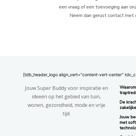
een vraag of een toevoeging aan on
Neem dan gerust contact met 
[tdb_header_logo align_vert="content-vert-center" td
Waarom 
Jouw Super Buddy voor inspiratie en
traptred
ideeën op het gebied van tuin,
De krac
wonen, gezondheid, mode en vrije
zakelijk
tijd.
Jouw bed
met sof
technol