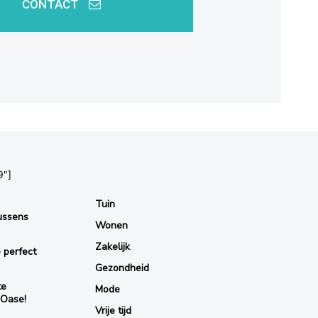
CONTACT
9"]
Tuin
ussens
Wonen
Zakelijk
 perfect
Gezondheid
te
Mode
 Oase!
Vrije tijd