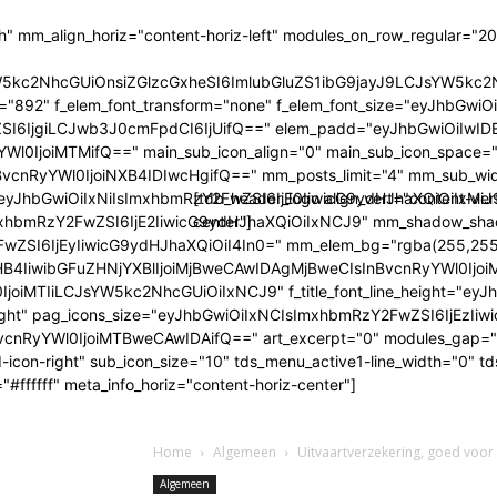
h" mm_align_horiz="content-horiz-left" modules_on_row_regular="
sYW5kc2NhcGUiOnsiZGlzcGxheSI6ImlubGluZS1ibG9jayJ9LCJsYW
mily="892" f_elem_font_transform="none" f_elem_font_size="eyJhb
I6IjgiLCJwb3J0cmFpdCI6IjUifQ==" elem_padd="eyJhbGwiOiIwIDE
Wl0IjoiMTMifQ==" main_sub_icon_align="0" main_sub_icon_space="5
vcnRyYWl0IjoiNXB4IDIwcHgifQ==" mm_posts_limit="4" mm_sub_w
yJhbGwiOiIxNiIsImxhbmRzY2FwZSI6IjE0IiwicG9ydHJhaXQiOiIxMiJ9" 
[tdb_header_logo align_vert="content-ver
bmRzY2FwZSI6IjE2IiwicG9ydHJhaXQiOiIxNCJ9" mm_shadow_shadow_
center"]
ZSI6IjEyIiwicG9ydHJhaXQiOiI4In0=" mm_elem_bg="rgba(255,255
wibGFuZHNjYXBlIjoiMjBweCAwIDAgMjBweCIsInBvcnRyYWl0IjoiMTVweC
IjoiMTIiLCJsYW5kc2NhcGUiOiIxNCJ9" f_title_font_line_height="eyJhb
row-right" pag_icons_size="eyJhbGwiOiIxNCIsImxhbmRzY2FwZSI6IjE
cnRyYWl0IjoiMTBweCAwIDAifQ==" art_excerpt="0" modules_gap=
td-icon-right" sub_icon_size="10" tds_menu_active1-line_width="0"
#ffffff" meta_info_horiz="content-horiz-center"]
Home
Algemeen
Uitvaartverzekering, goed voor 
Algemeen