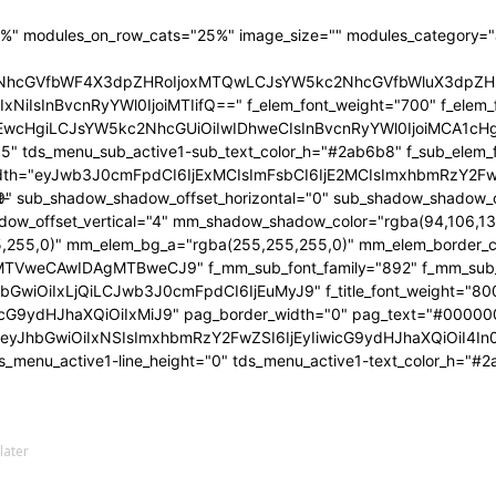
20%" modules_on_row_cats="25%" image_size="" modules_category=
5kc2NhcGVfbWF4X3dpZHRoIjoxMTQwLCJsYW5kc2NhcGVfbWluX3dpZ
GwiOiIxNiIsInBvcnRyYWl0IjoiMTIifQ==" f_elem_font_weight="700" f
wcHgiLCJsYW5kc2NhcGUiOiIwIDhweCIsInBvcnRyYWl0IjoiMCA1cHgif
" tds_menu_sub_active1-sub_text_color_h="#2ab6b8" f_sub_elem_f
idth="eyJwb3J0cmFpdCI6IjExMCIsImFsbCI6IjE2MCIsImxhbmRzY2F
sub_shadow_shadow_offset_horizontal="0" sub_shadow_shadow_off
t-
offset_vertical="4" mm_shadow_shadow_color="rgba(94,106,135
,255,0)" mm_elem_bg_a="rgba(255,255,255,0)" mm_elem_border_
AwIDAgMTBweCJ9" f_mm_sub_font_family="892" f_mm_sub_font_wei
GwiOiIxLjQiLCJwb3J0cmFpdCI6IjEuMyJ9" f_title_font_weight="800" f
zIiwicG9ydHJhaXQiOiIxMiJ9" pag_border_width="0" pag_text="#000
"eyJhbGwiOiIxNSIsImxhbmRzY2FwZSI6IjEyIiwicG9ydHJhaXQiOiI4I
 tds_menu_active1-line_height="0" tds_menu_active1-text_color_h="
later